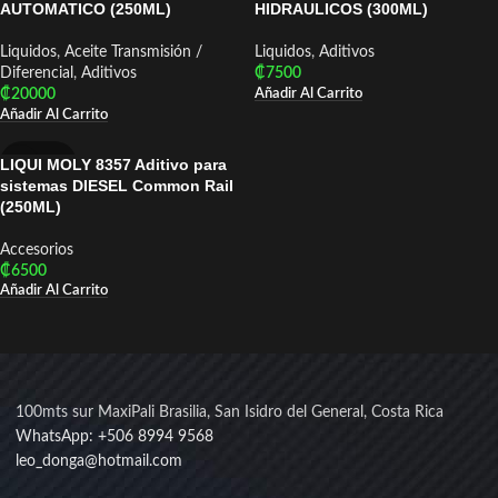
AUTOMATICO (250ML)
HIDRAULICOS (300ML)
Liquidos
,
Aceite Transmisión /
Liquidos
,
Aditivos
Diferencial
,
Aditivos
₡
7500
Añadir Al Carrito
₡
20000
Añadir Al Carrito
LIQUI MOLY 8357 Aditivo para
LIQUI MOLY
sistemas DIESEL Common Rail
(250ML)
Accesorios
₡
6500
Añadir Al Carrito
100mts sur MaxiPali Brasilia, San Isidro del General, Costa Rica
WhatsApp: +506 8994 9568
leo_donga@hotmail.com