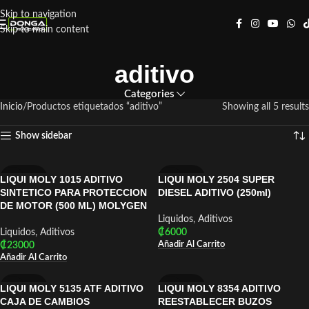
Skip to navigation
Skip to main content
aditivo
Categories
Inicio
Productos etiquetados “aditivo”
Showing all 5 results
Show sidebar
LIQUI MOLY 1015 ADITIVO
LIQUI MOLY 2504 SUPER
LIQUI MOLY
LIQUI MOLY
SINTETICO PARA PROTECCION
DIESEL ADITIVO (250ml)
DE MOTOR (500 ML) MOLYGEN
Liquidos
,
Aditivos
Liquidos
,
Aditivos
₡
6000
Añadir Al Carrito
₡
23000
Añadir Al Carrito
LIQUI MOLY 5135 ATF ADITIVO
LIQUI MOLY 8354 ADITIVO
LIQUI MOLY
LIQUI MOLY
CAJA DE CAMBIOS
REESTABLECER BUZOS