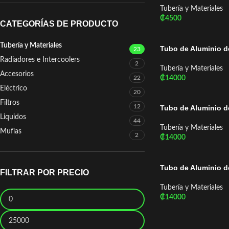
Tubería y Materiales
₡
4500
CATEGORÍAS DE PRODUCTO
Añadir Al Carrito
Tubería y Materiales
Tubo de Aluminio d
23
Radiadores e Intercoolers
2
Tubería y Materiales
Accesorios
₡
14000
22
Añadir Al Carrito
Eléctrico
20
Filtros
12
Tubo de Aluminio de
Liquidos
44
Tubería y Materiales
Muflas
2
₡
14000
Añadir Al Carrito
Tubo de Aluminio d
FILTRAR POR PRECIO
Tubería y Materiales
₡
14000
Añadir Al Carrito