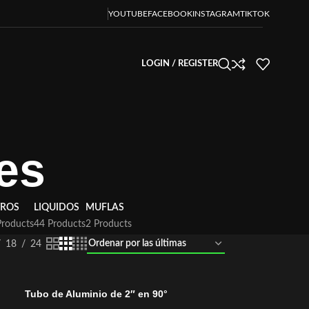
YOUTUBE
FACEBOOK
INSTAGRAM
TIKTOK
LOGIN / REGISTER
les
TROS
LIQUIDOS
MUFLAS
Products
44 Products
2 Products
18
24
Tubo de Aluminio de 2″ en 90°