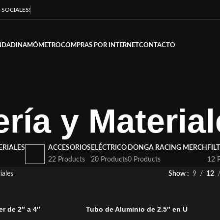
 SOCIALES!
NDA
DINAMÓMETRO
COMPRAS POR INTERNET
CONTACTO
ría y Materia
ERIALES
ACCESORIOS
ELÉCTRICO
DONGA RACING MERCH
FIL
22 Products
20 Products
0 Products
12 
iales
Show
9
12
er de 2″ a 4″
Tubo de Aluminio de 2.5″ en U