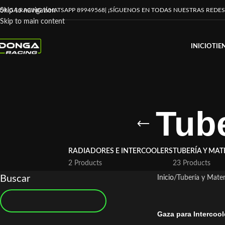
ONGA RACING WHATSAPP 89949568
| ¡SÍGUENOS EN TODAS NUESTRAS REDES
Skip to navigation
Skip to main content
INICIO
TIE
Tube
RADIADORES E INTERCOOLERS
TUBERÍA Y MAT
2 Products
23 Products
Buscar
Inicio
Tubería y Mater
Gaza para Intercool